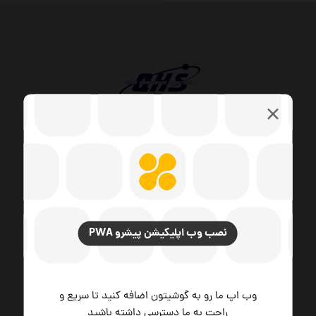
مجموعه طیف سخت افزار در طی سه دهه تجربه در ارائه
راهکارهای نوآورانه و جامع، به عنوان یکی از پیشگامان
صنعت فناوری اطلاعات و هتلداری در منطقه شناخته
می‌شود. ما با تلفیق دانش فنی، زیرساخت‌های پیشرفته
نصب وب اپلیکیشن پیشرو PWA
و رویکردی مشتری‌محور، توانسته‌ایم مرزهای کیفیت و
اعتماد را در چهار حوزه فناوری سخت‌افزار، توسعه نرم افزار،
راهکارهای شبکه و امنیت و مدیریت و توسغه هتلداری
ارتقا دهیم.
وب اپ ما رو به گوشیتون اضافه کنید تا سریع و
راحت به ما دسترسی داشته باشید